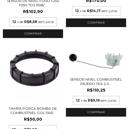
R$170,00
SENSOR DE NIVEL FORD F250
F350 TDS 1998/...
12
x de
R$14,17
sem juros
R$102,90
12
x de
R$8,58
sem juros
SENSOR NÍVEL COMBUSTÍVEL
PAJERO TR4 2.0...
R$110,25
12
x de
R$9,19
sem juros
TAMPA PORCA BOMBA DE
COMBUSTÍVEL GOL PAR...
R$50,00