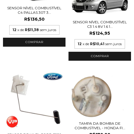
SENSOR NÍVEL COMBUSTÍVEL
C4 PALLAS 307 3...
R$136,50
SENSOR NÍVEL COMBUSTÍVEL
C3 1.4 8V 1.6 1...
12
x de
R$11,38
sem juros
R$124,95
12
x de
R$10,41
sem juros
TAMPA DA BOMBA DE
COMBUSTIVEL - HONDA FI...