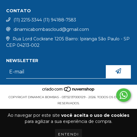
CONTATO
(11) 2215-3344 (11) 94188-7583
dinamicabombascloud@gmail.com
Rua Lord Cockrane 1205 Bairro: Ipiranga São Paulo - SP
CEP 04213-002
NEWSLETTER
COPYRIGHT DINAMICA BOMBAS - 03732137000129 - 2026. TODOS OS DIREITOS
RESERVADOS.
Ao navegar por este site
você aceita o uso de cookies
para agilizar a sua experiência de compra.
ENTENDI