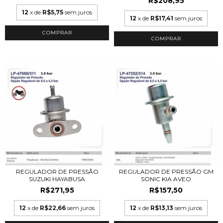
R$208,95
12
x de
R$5,75
sem juros
12
x de
R$17,41
sem juros
REGULADOR DE PRESSÃO
REGULADOR DE PRESSÃO GM
SUZUKI HAYABUSA
SONIC KIA AVEO
R$271,95
R$157,50
12
x de
R$22,66
sem juros
12
x de
R$13,13
sem juros