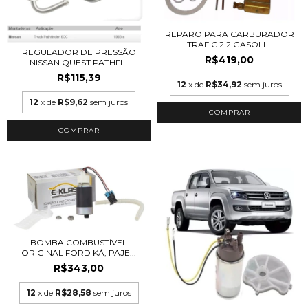
REPARO PARA CARBURADOR
TRAFIC 2.2 GASOLI...
REGULADOR DE PRESSÃO
R$419,00
NISSAN QUEST PATHFI...
R$115,39
12
x de
R$34,92
sem juros
12
x de
R$9,62
sem juros
BOMBA COMBUSTÍVEL
ORIGINAL FORD KÁ, PAJE...
R$343,00
12
x de
R$28,58
sem juros