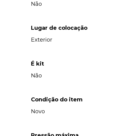
Não
Lugar de colocação
Exterior
É kit
Não
Condição do item
Novo
Pressão máxima