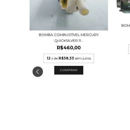
BOM
BOMBA COMBUSTÍVEL MERCURY
RUISER MPI
QUICKSILVER 11...
R$460,00
12
x de
R$38,33
sem juros
uros