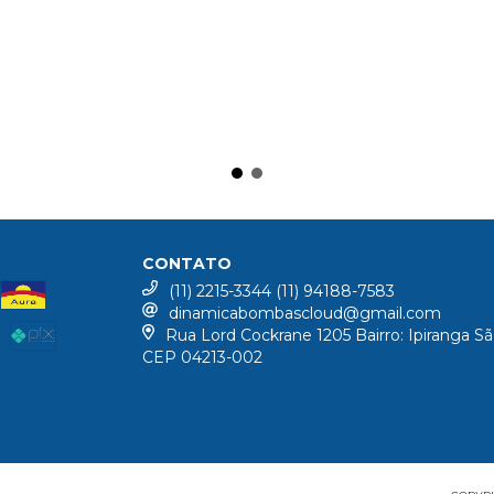
CONTATO
(11) 2215-3344 (11) 94188-7583
dinamicabombascloud@gmail.com
Rua Lord Cockrane 1205 Bairro: Ipiranga Sã
CEP 04213-002