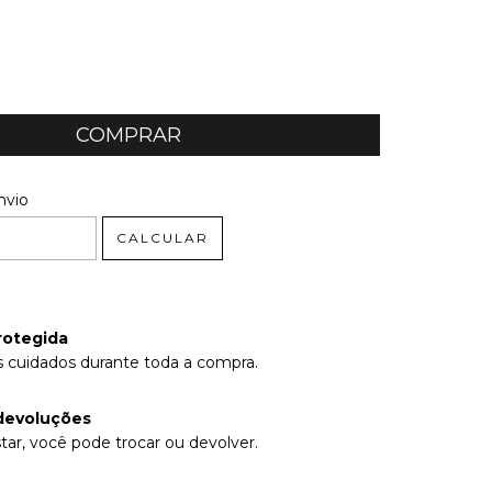
 CEP:
ALTERAR CEP
nvio
CALCULAR
rotegida
 cuidados durante toda a compra.
devoluções
tar, você pode trocar ou devolver.