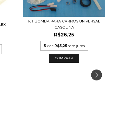
KIT BOMBA PARA CARROS UNIVERSAL
LEX
GASOLINA
R$26,25
5
x de
R$5,25
sem juros
BOMBA CO