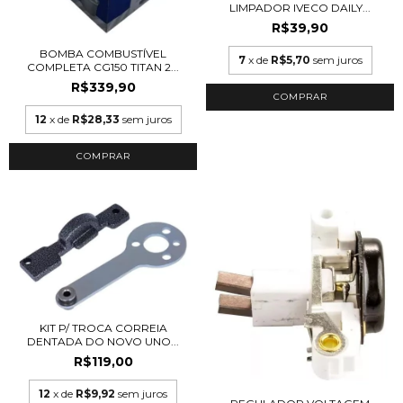
LIMPADOR IVECO DAILY...
R$39,90
BOMBA COMBUSTÍVEL
7
x de
R$5,70
sem juros
COMPLETA CG150 TITAN 2...
R$339,90
12
x de
R$28,33
sem juros
KIT P/ TROCA CORREIA
DENTADA DO NOVO UNO...
R$119,00
12
x de
R$9,92
sem juros