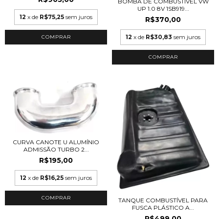
BOMBA DE COMBUSTÍVEL VW
UP 1.0 8V 1SB919...
12
x de
R$75,25
sem juros
R$370,00
12
x de
R$30,83
sem juros
CURVA CANOTE U ALUMÍNIO
ADMISSÃO TURBO 2...
R$195,00
12
x de
R$16,25
sem juros
TANQUE COMBUSTÍVEL PARA
FUSCA PLÁSTICO A...
R$499,00