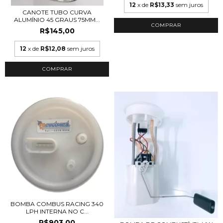
12
x de
R$13,33
sem juros
CANOTE TUBO CURVA
ALUMÍNIO 45 GRAUS 75MM...
R$145,00
12
x de
R$12,08
sem juros
BOMBA COMBUS RACING 340
LPH INTERNA NO C...
R$903,00