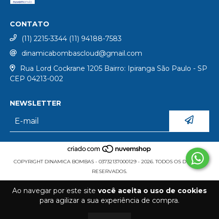
CONTATO
(11) 2215-3344 (11) 94188-7583
dinamicabombascloud@gmail.com
Rua Lord Cockrane 1205 Bairro: Ipiranga São Paulo - SP
CEP 04213-002
NEWSLETTER
COPYRIGHT DINAMICA BOMBAS - 03732137000129 - 2026. TODOS OS DIREITOS
RESERVADOS.
Ao navegar por este site
você aceita o uso de cookies
para agilizar a sua experiência de compra.