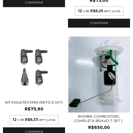
R$75,00
12
x de
R$6,25
sem juros
KIT ENGATES 9MM (RETO E 90°)
R$75,90
BOMBA COMBUSTIVEL
12
x de
R$6,33
sem juros
COMPLETA BRAVO T-JET 1...
R$650,00