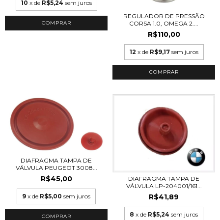
10
x de
R$5,24
sem juros
REGULADOR DE PRESSÃO
CORSA 1.0, OMEGA 2....
R$110,00
12
x de
R$9,17
sem juros
DIAFRAGMA TAMPA DE
VÁLVULA PEUGEOT 3008...
R$45,00
DIAFRAGMA TAMPA DE
VÁLVULA LP-204001/161...
9
x de
R$5,00
sem juros
R$41,89
8
x de
R$5,24
sem juros