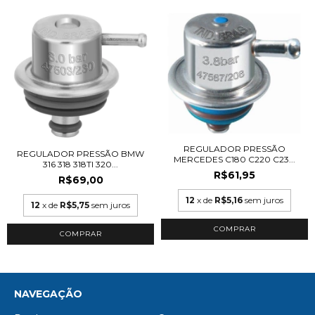
REGULADOR PRESSÃO
REGULADOR PRESSÃO BMW
MERCEDES C180 C220 C23...
316 318 318TI 320...
R$61,95
R$69,00
12
x de
R$5,16
sem juros
12
x de
R$5,75
sem juros
NAVEGAÇÃO