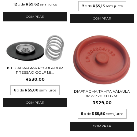
12
x de
R$9,62
sem juros
7
x de
R$5,13
sem juros
KIT DIAFRAGMA REGULADOR
PRESSÃO GOLF 1.8...
R$30,00
6
x de
R$5,00
sem juros
DIAFRAGMA TAMPA VÁLVULA
BMW 320 X1 118 M...
R$29,00
5
x de
R$5,80
sem juros