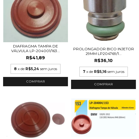
DIAFRAGMA TAMPA DE
PROLONGADOR BICO INJETOR
VÁLVULA LP-204001/163...
29MM LP204769/1...
R$41,89
R$36,10
8
x de
R$5,24
sem juros
7
x de
R$5,16
sem juros