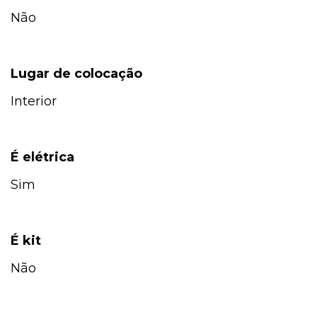
Não
Lugar de colocação
Interior
É elétrica
Sim
É kit
Não