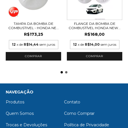
FLANGE DA BOMBA DE
TAMPA DA BOMBA DE
COMBUSTÍVEL HONDA NEW...
COMBUSTIVEL - HONDA NE...
R$168,00
R$173,25
12
x de
R$14,00
sem juros
12
x de
R$14,44
sem juros
NAVEGAÇÃO
Produtos
Contato
Quem Somos
Como Comprar
Trocas e Devoluções
Política de Privacidade