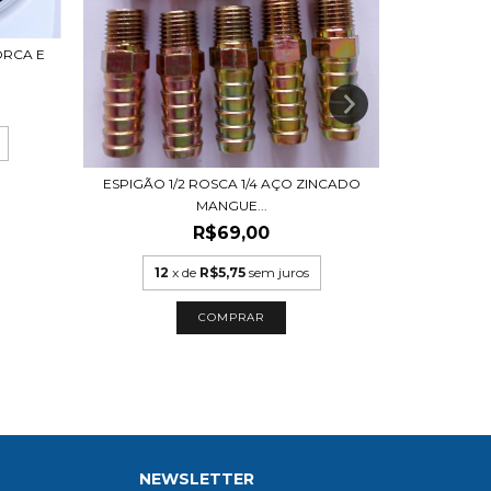
ORCA E
ESPIGÃO 5
ESPIGÃO 1/2 ROSCA 1/4 AÇO ZINCADO
12
MANGUE...
R$69,00
12
x de
R$5,75
sem juros
NEWSLETTER