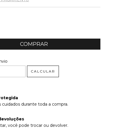
 CEP:
ALTERAR CEP
nvio
CALCULAR
rotegida
 cuidados durante toda a compra.
devoluções
tar, você pode trocar ou devolver.