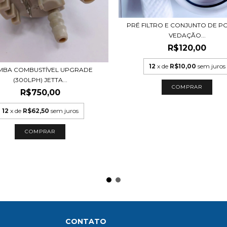
PRÉ FILTRO E CONJUNTO DE P
VEDAÇÃO...
R$120,00
12
x de
R$10,00
sem juros
BA COMBUSTÍVEL UPGRADE
(300LPH) JETTA...
R$750,00
12
x de
R$62,50
sem juros
CONTATO