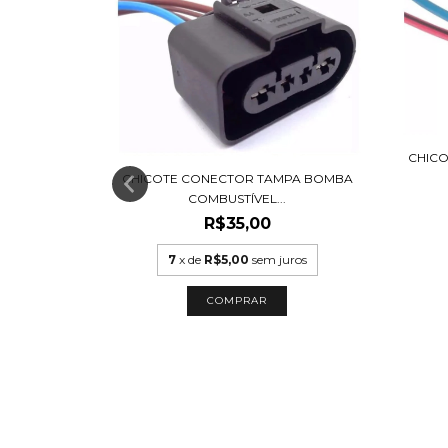
CHICO
OTE PARA
CHICOTE CONECTOR TAMPA BOMBA
COMBUSTÍVEL...
00
R$35,00
7
x de
R$5,00
sem juros