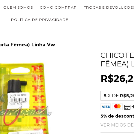
QUEM SOMOS
COMO COMPRAR
TROCAS E DEVOLUÇÕE
POLÍTICA DE PRIVACIDADE
porta Fêmea) Linha Vw
CHICOTE
FÊMEA) 
R$26,2
5
X DE
R$5,2
5% de descon
VER MEIOS D