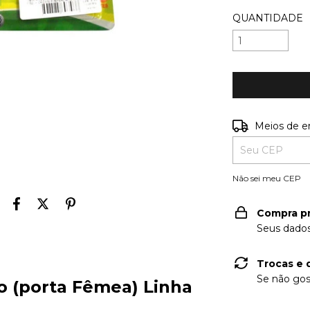
QUANTIDADE
Entregas para o
Meios de e
Não sei meu CEP
Compra p
Seus dados
Trocas e 
Se não gos
o (porta Fêmea) Linha