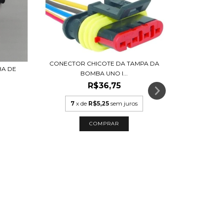
CONECTOR CHICOTE DA TAMPA DA
BA DE
BOMBA UNO I...
R$36,75
CONECTOR 
7
x de
R$5,25
sem juros
8