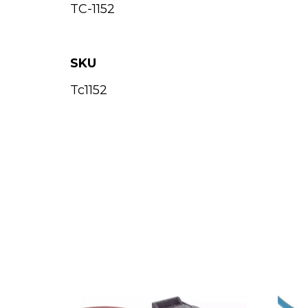
TC-1152
SKU
Tc1152