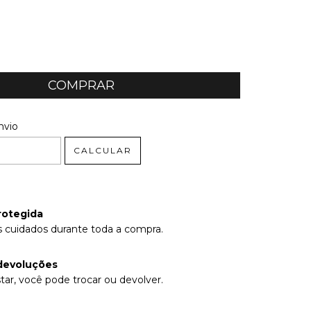
 CEP:
ALTERAR CEP
nvio
CALCULAR
rotegida
 cuidados durante toda a compra.
devoluções
tar, você pode trocar ou devolver.