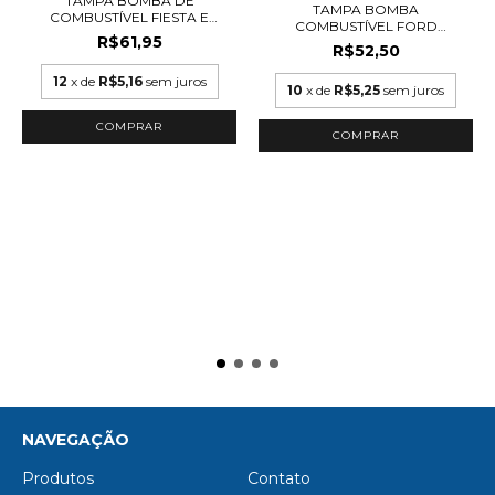
TAMPA BOMBA DE
TAMPA BOMBA
COMBUSTÍVEL FIESTA E
COMBUSTÍVEL FORD
ECOS...
R$61,95
COURIER TOD...
R$52,50
12
x de
R$5,16
sem juros
10
x de
R$5,25
sem juros
NAVEGAÇÃO
Produtos
Contato