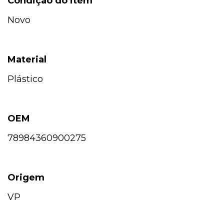
Condição do item
Novo
Material
Plástico
OEM
78984360900275
Origem
VP