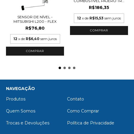
COMBUSTÍVEL PAJERO TR4
2....
R$186,35
SENSOR DE NÍVEL -
12
x de
R$15,53
sem juros
MITSUBISHI L200 - FLEX
R$76,80
12
x de
R$6,40
sem juros
NAVEGAÇÃO
Produtos
Contato
Quem Somos
Como Comprar
Trocas e Devoluções
Política de Privacidade