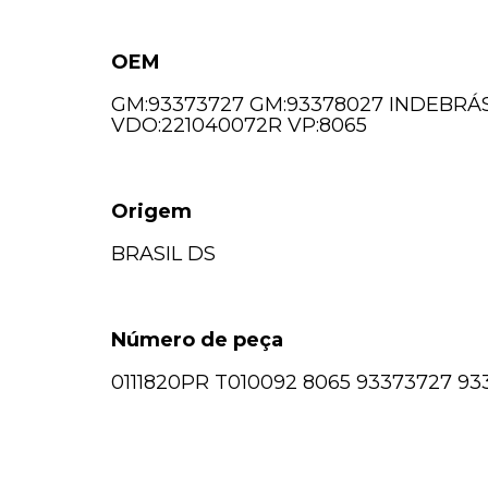
OEM
GM:93373727 GM:93378027 INDEBRÁS:
VDO:221040072R VP:8065
Origem
BRASIL DS
Número de peça
0111820PR T010092 8065 93373727 93