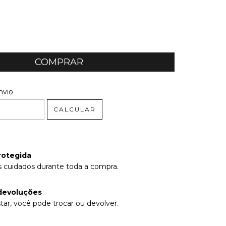
 CEP:
ALTERAR CEP
nvio
CALCULAR
rotegida
 cuidados durante toda a compra.
devoluções
tar, você pode trocar ou devolver.