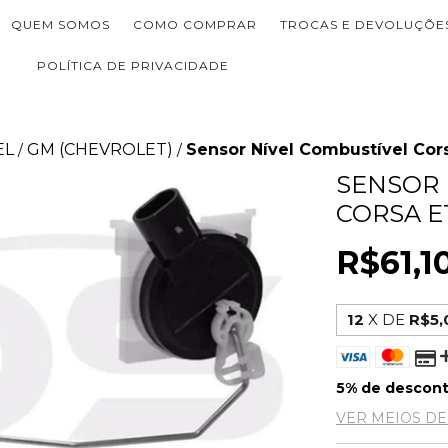
QUEM SOMOS
COMO COMPRAR
TROCAS E DEVOLUÇÕE
POLÍTICA DE PRIVACIDADE
EL
GM (CHEVROLET)
Sensor Nível Combustível Corsa
/
/
SENSOR 
CORSA ET
R$61,1
12
X DE
R$5,
5% de descon
VER MEIOS D