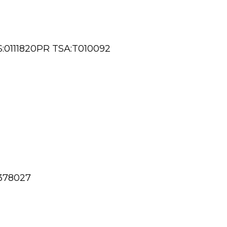
0111820PR TSA:T010092
378027