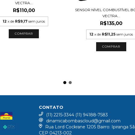
VECTRA...
R$110,00
SENSOR NÍVEL COMBUSTÍVEL B
VECTRA...
12
x de
R$9,17
sem juros
R$135,00
12
x de
R$11,25
sem juros
CONTATO
(11) 2215-3344 (11) 94188-7583
dinamicabombascloud@gmail.com
Rua Lord Cockrane 1205 Bairro: Ipiranga Sã
CEP 04213-002