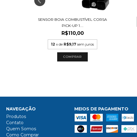
uros
SENSOR BOIA COMBUSTÍVEL CORSA
PICK-UP 1....
R$110,00
12
x de
R$9,17
sem juros
NAVEGAÇÃO
MEIOS DE PAGAMENTO
Produtos
Contato
Quem Somos
Como Comprar