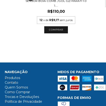
SENSOR BOIA COMB. /GOL G2/ PARATI 1.0
1....
R$110,00
uros
12
x de
R$9,17
sem juros
NAVEGAÇÃO
MEIOS DE PAGAMENTO
Produtos
Contato
Quem Somos
Como Comprar
Trocas e Devoluções
FORMAS DE ENVIO
Política de Privacidade