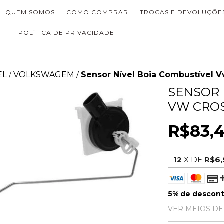
QUEM SOMOS
COMO COMPRAR
TROCAS E DEVOLUÇÕE
POLÍTICA DE PRIVACIDADE
EL
VOLKSWAGEM
Sensor Nível Boia Combustível V
/
/
SENSOR 
VW CROS
R$83,
12
X DE
R$6,
5% de descon
VER MEIOS D