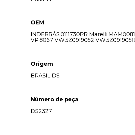
OEM
INDEBRÁS:0111730PR Marelli:MAM008
VP:8067 VW:5Z0919052 VW:5Z0919051
Origem
BRASIL DS
Número de peça
DS2327