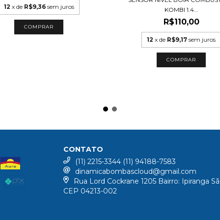
12
x de
R$9,36
sem juros
KOMBI 1.4...
R$110,00
12
x de
R$9,17
sem juros
CONTATO
(11) 2215-3344 (11) 94188-7583
dinamicabombascloud@gmail.com
Rua Lord Cockrane 1205 Bairro: Ipiranga Sã
CEP 04213-002