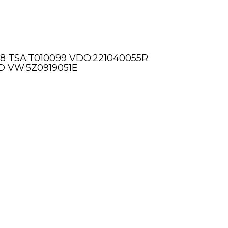
18 TSA:T010099 VDO:221040055R
D VW:5Z0919051E