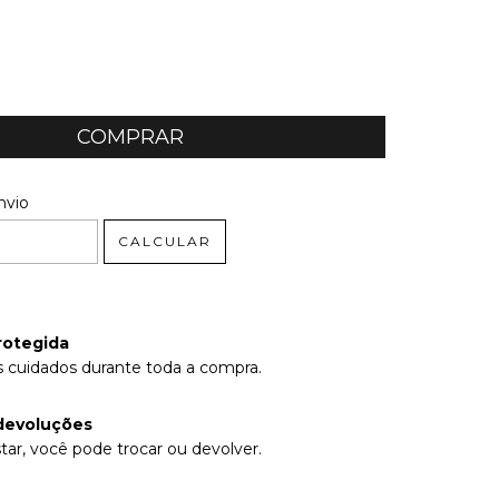
 CEP:
ALTERAR CEP
nvio
CALCULAR
rotegida
 cuidados durante toda a compra.
devoluções
tar, você pode trocar ou devolver.