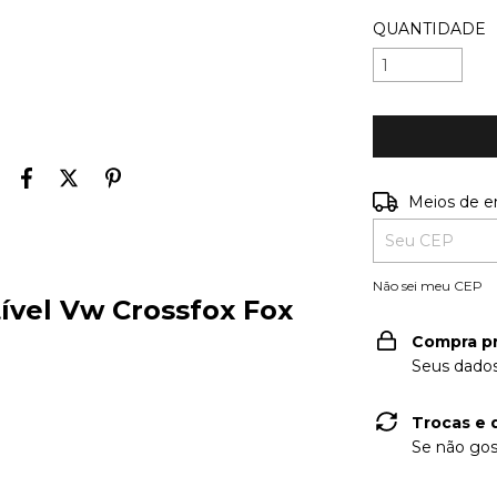
QUANTIDADE
Entregas para o
Meios de e
Não sei meu CEP
ível Vw Crossfox Fox
Compra p
Seus dados
Trocas e 
Se não gos