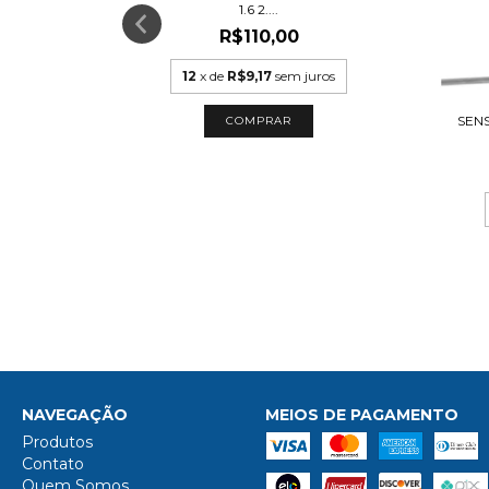
1.6 2....
R$110,00
SAVEIRO G2
12
x de
R$9,17
sem juros
SEN
uros
NAVEGAÇÃO
MEIOS DE PAGAMENTO
Produtos
Contato
Quem Somos