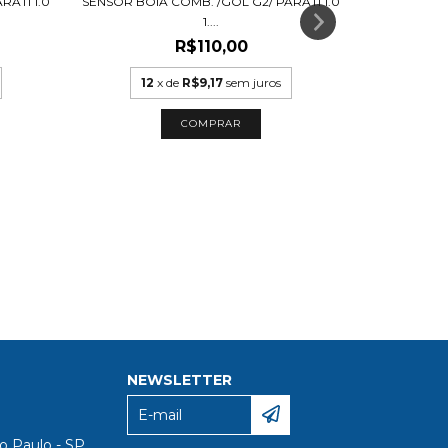
RATI 1.0
SENSOR BOIA COMB. /GOL G2/ PARATI 1.0
1....
R$110,00
12
x de
R$9,17
sem juros
SENSOR NÍV
12
NEWSLETTER
o Paulo - SP