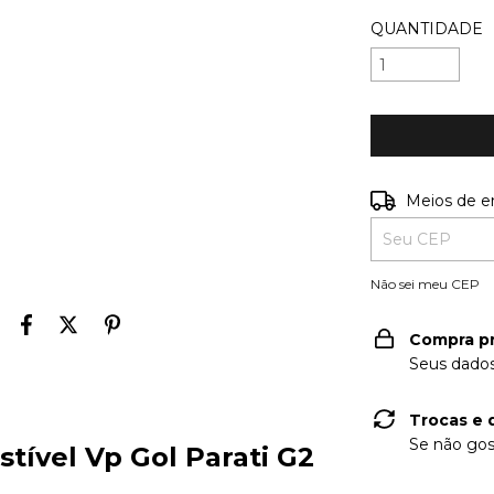
QUANTIDADE
Entregas para o
Meios de e
Não sei meu CEP
Compra p
Seus dados
Trocas e 
Se não gos
tível Vp Gol Parati G2