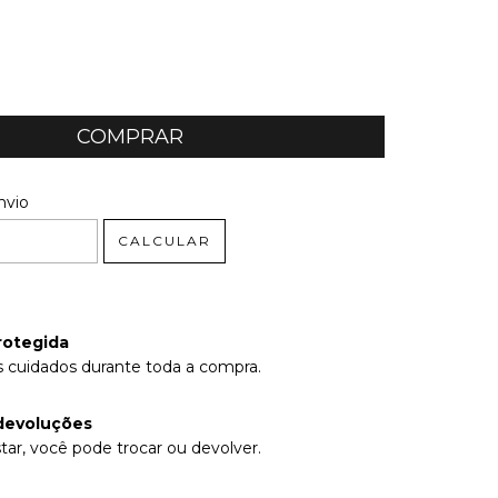
 CEP:
ALTERAR CEP
nvio
CALCULAR
rotegida
 cuidados durante toda a compra.
devoluções
tar, você pode trocar ou devolver.