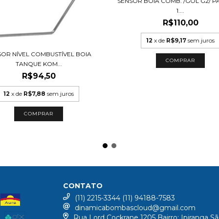
SENSOR BOIA COMB. /GOL G2/ PA
1....
R$110,00
12
x de
R$9,17
sem juros
SOR NÍVEL COMBUSTÍVEL BOIA
TANQUE KOM...
R$94,50
12
x de
R$7,88
sem juros
CONTATO
(11) 2215-3344 (11) 94188-7583
dinamicabombascloud@gmail.com
Rua Lord Cockrane 1205 Bairro: Ipiranga Sã