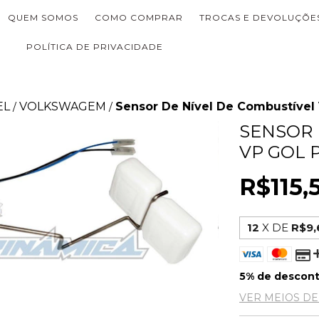
QUEM SOMOS
COMO COMPRAR
TROCAS E DEVOLUÇÕE
POLÍTICA DE PRIVACIDADE
EL
VOLKSWAGEM
Sensor De Nível De Combustível 
/
/
SENSOR 
VP GOL P
R$115,
12
X DE
R$9,
5% de descon
VER MEIOS D