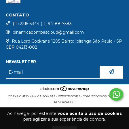
CONTATO
(11) 2215-3344 (11) 94188-7583
dinamicabombascloud@gmail.com
Rua Lord Cockrane 1205 Bairro: Ipiranga São Paulo - SP
CEP 04213-002
NEWSLETTER
COPYRIGHT DINAMICA BOMBAS - 03732137000129 - 2026. TODOS OS DIREITOS
RESERVADOS.
Ao navegar por este site
você aceita o uso de cookies
para agilizar a sua experiência de compra.