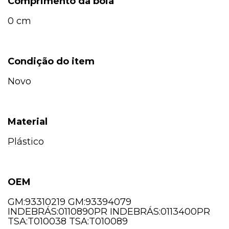
Comprimento da boia
0 cm
Condição do item
Novo
Material
Plástico
OEM
GM:93310219 GM:93394079
INDEBRÁS:0110890PR INDEBRÁS:0113400PR
TSA:T010038 TSA:T010089