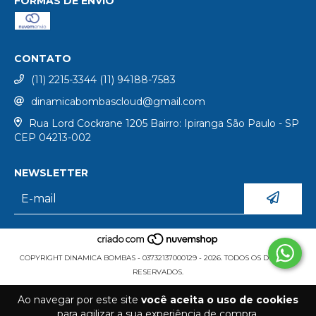
FORMAS DE ENVIO
CONTATO
(11) 2215-3344 (11) 94188-7583
dinamicabombascloud@gmail.com
Rua Lord Cockrane 1205 Bairro: Ipiranga São Paulo - SP
CEP 04213-002
NEWSLETTER
COPYRIGHT DINAMICA BOMBAS - 03732137000129 - 2026. TODOS OS DIREITOS
RESERVADOS.
Ao navegar por este site
você aceita o uso de cookies
para agilizar a sua experiência de compra.