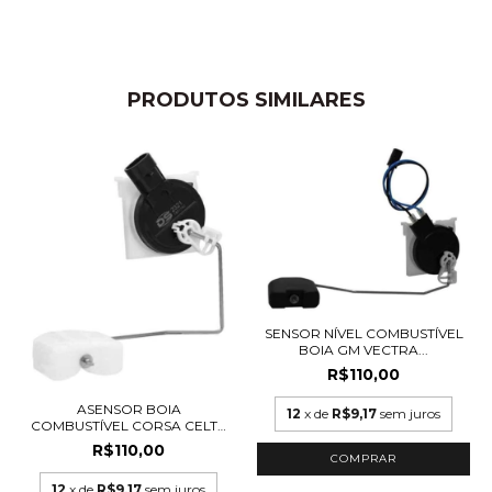
PRODUTOS SIMILARES
SENSOR NÍVEL COMBUSTÍVEL
BOIA GM VECTRA...
R$110,00
ASENSOR BOIA
12
x de
R$9,17
sem juros
COMBUSTÍVEL CORSA CELTA
PRI...
R$110,00
12
x de
R$9,17
sem juros