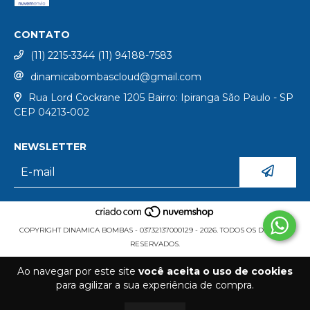
CONTATO
(11) 2215-3344 (11) 94188-7583
dinamicabombascloud@gmail.com
Rua Lord Cockrane 1205 Bairro: Ipiranga São Paulo - SP
CEP 04213-002
NEWSLETTER
COPYRIGHT DINAMICA BOMBAS - 03732137000129 - 2026. TODOS OS DIREITOS
RESERVADOS.
Ao navegar por este site
você aceita o uso de cookies
para agilizar a sua experiência de compra.