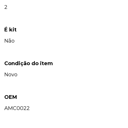
2
É kit
Não
Condição do item
Novo
OEM
AMC0022