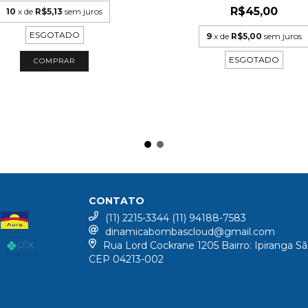
R$45,00
10
x de
R$5,13
sem juros
ESGOTADO
9
x de
R$5,00
sem juros
ESGOTADO
CONTATO
(11) 2215-3344 (11) 94188-7583
dinamicabombascloud@gmail.com
Rua Lord Cockrane 1205 Bairro: Ipiranga Sã
CEP 04213-002