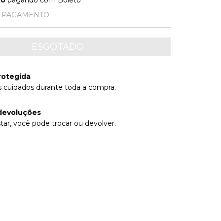
to
pagando com Boleto
E PAGAMENTO
rotegida
 cuidados durante toda a compra.
devoluções
tar, você pode trocar ou devolver.