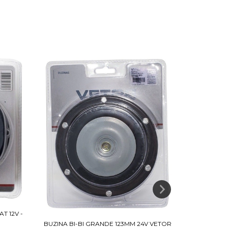
BUZINA 3
T 12V -
BUZINA BI-BI GRANDE 123MM 24V VETOR