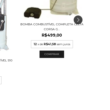
BOMBA COMBUSTÍVEL COMPLETA CELTA
BOMBA DE 
CORSA G...
R$499,00
12
x de
R$41,58
sem juros
12
VEL S10