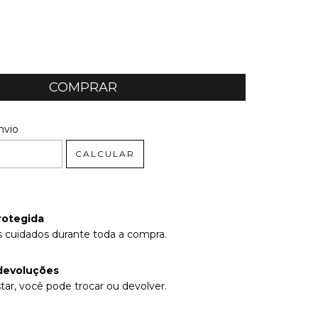
 CEP:
ALTERAR CEP
nvio
CALCULAR
rotegida
 cuidados durante toda a compra.
devoluções
tar, você pode trocar ou devolver.