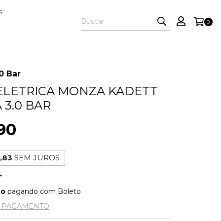
S
0
0 Bar
ELETRICA MONZA KADETT
 3.0 BAR
90
,83
SEM JUROS
to
pagando com Boleto
E PAGAMENTO